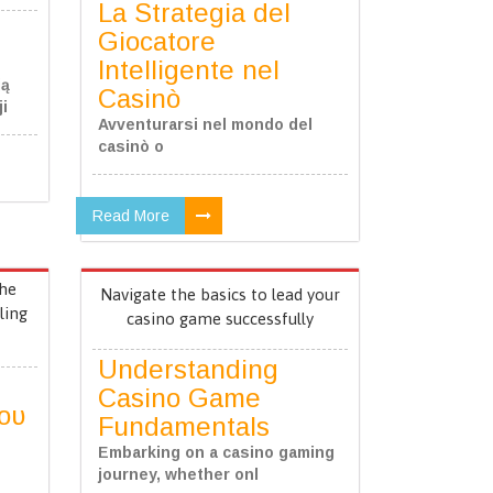
La Strategia del
Giocatore
Intelligente nel
ją
Casinò
i
Avventurarsi nel mondo del
casinò o
Read More
the
Navigate the basics to lead your
ling
casino game successfully
Understanding
Casino Game
ου
Fundamentals
Embarking on a casino gaming
journey, whether onl