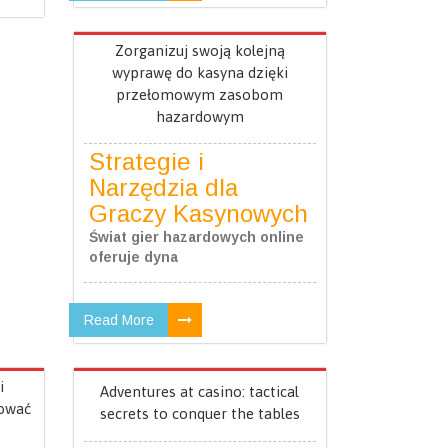
Zorganizuj swoją kolejną
wyprawę do kasyna dzięki
przełomowym zasobom
hazardowym
Strategie i
Narzędzia dla
Graczy Kasynowych
Świat gier hazardowych online
oferuje dyna
Read More
i
Adventures at casino: tactical
ować
secrets to conquer the tables