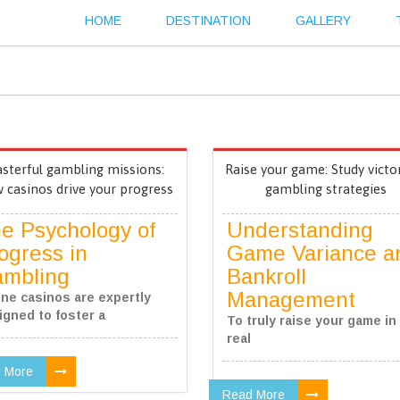
HOME
DESTINATION
GALLERY
sterful gambling missions:
Raise your game: Study victo
 casinos drive your progress
gambling strategies
e Psychology of
Understanding
ogress in
Game Variance a
mbling
Bankroll
Management
ine casinos are expertly
igned to foster a
To truly raise your game in
real
 More
Read More