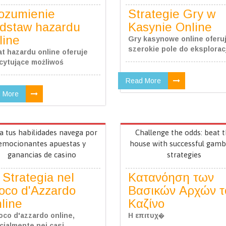
ozumienie
Strategie Gry w
dstaw hazardu
Kasynie Online
line
Gry kasynowe online oferu
szerokie pole do eksploracj
at hazardu online oferuje
cytujące możliwoś
Read More
 More
a tus habilidades navega por
Challenge the odds: beat 
emocionantes apuestas y
house with successful gamb
ganancias de casino
strategies
 Strategia nel
Κατανόηση των
oco d'Azzardo
Βασικών Αρχών τ
line
Καζίνο
ioco d'azzardo online,
Η επιτυχ�
cialmente nei casi