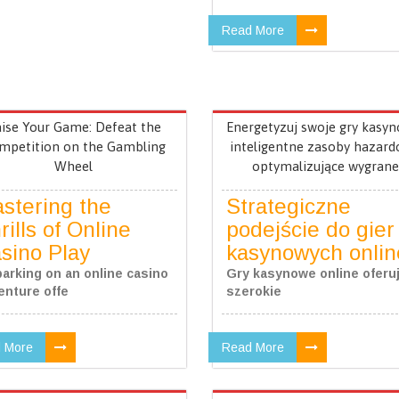
Read More
ise Your Game: Defeat the
Energetyzuj swoje gry kasyn
mpetition on the Gambling
inteligentne zasoby hazar
Wheel
optymalizujące wygrane
stering the
Strategiczne
rills of Online
podejście do gier
sino Play
kasynowych onlin
arking on an online casino
Gry kasynowe online oferu
enture offe
szerokie
 More
Read More