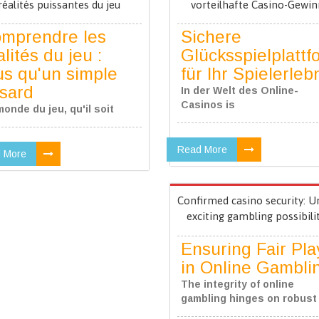
réalités puissantes du jeu
vorteilhafte Casino-Gewi
mprendre les
Sichere
alités du jeu :
Glücksspielplatt
us qu'un simple
für Ihr Spielerleb
sard
In der Welt des Online-
Casinos is
onde du jeu, qu'il soit
Read More
 More
Confirmed casino security: U
exciting gambling possibili
Ensuring Fair Pla
in Online Gambli
The integrity of online
gambling hinges on robust