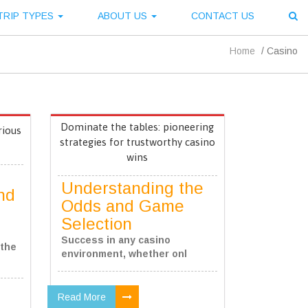
TRIP TYPES
ABOUT US
CONTACT US
Home
/
Casino
Dominate the tables: pioneering
rious
strategies for trustworthy casino
wins
Understanding the
nd
Odds and Game
Selection
Success in any casino
 the
environment, whether onl
Read More