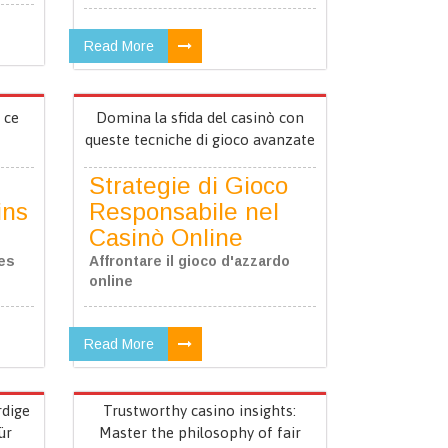
Read More
 ce
Domina la sfida del casinò con
queste tecniche di gioco avanzate
Strategie di Gioco
ins
Responsabile nel
Casinò Online
es
Affrontare il gioco d'azzardo
online
Read More
rdige
Trustworthy casino insights:
ür
Master the philosophy of fair