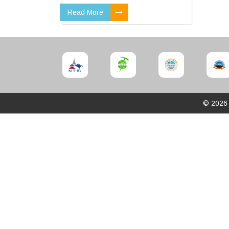
Read More
© 202