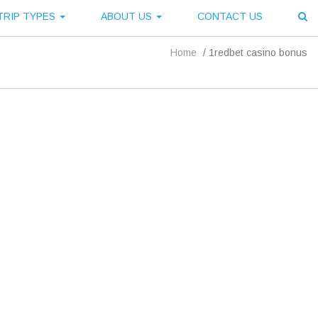
TRIP TYPES
ABOUT US
CONTACT US
Home
/
1redbet casino bonus