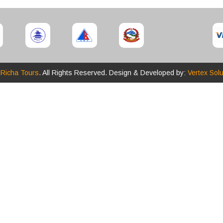
6
Richa Tours
. All Rights Reserved. Design & Developed by:
Vertex Solu